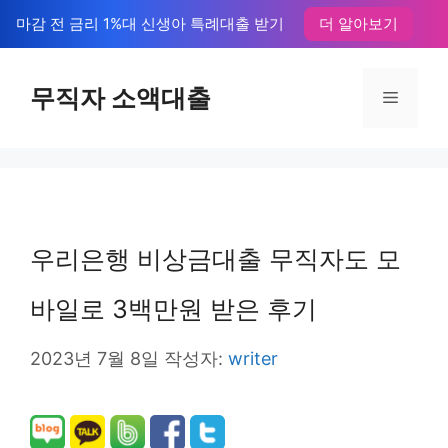
컨
마감 전 금리 1%대 신생아 특례대출 받기
더 알아보기
텐
츠
무직자 소액대출
메
로
뉴
건
너
뛰
우리은행 비상금대출 무직자도 모
기
바일로 3백만원 받은 후기
2023년 7월 8일
작성자:
writer