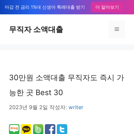
컨
마감 전 금리 1%대 신생아 특례대출 받기
더 알아보기
텐
츠
무직자 소액대출
메
로
뉴
건
너
뛰
30만원 소액대출 무직자도 즉시 가
기
능한 곳 Best 30
2023년 9월 2일
작성자:
writer