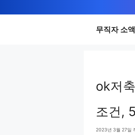
컨
텐
츠
무직자 소
로
건
너
뛰
기
ok저축
조건,
2023년 3월 27일