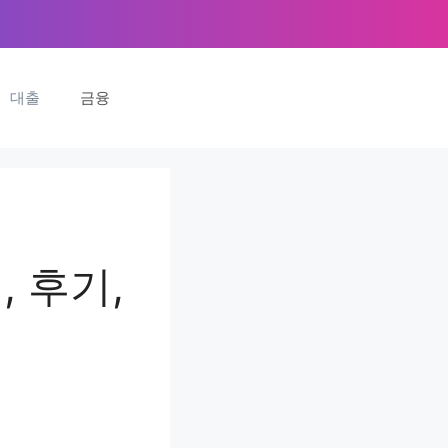
대출
금융
 후기,