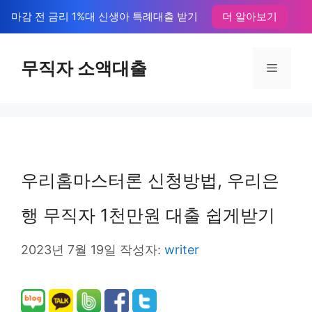
컨
마감 전 금리 1%대 신생아 특례대출 받기
더 알아보기
텐
츠
무직자 소액대출
메
로
뉴
건
너
뛰
우리홈마스터론 신청방법, 우리은
기
행 무직자 1천만원 대출 쉽게받기
2023년 7월 19일
작성자:
writer