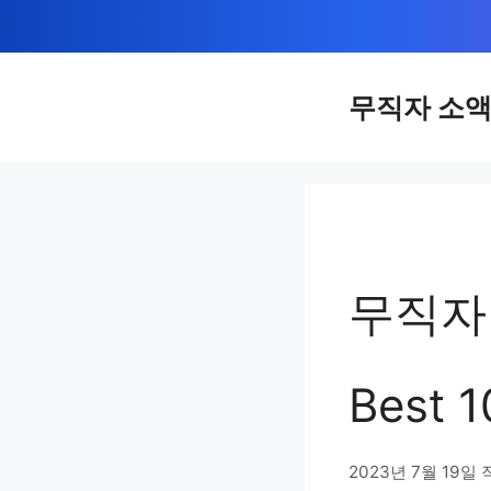
컨
텐
츠
무직자 소
로
건
너
뛰
기
무직자
Best
2023년 7월 19일