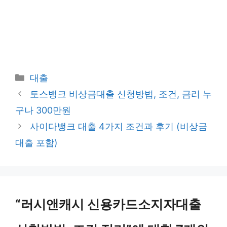
카
대출
테
토스뱅크 비상금대출 신청방법, 조건, 금리 누
고
구나 300만원
리
사이다뱅크 대출 4가지 조건과 후기 (비상금
대출 포함)
“러시앤캐시 신용카드소지자대출