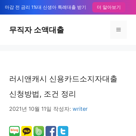
컨
마감 전 금리 1%대 신생아 특례대출 받기
더 알아보기
텐
츠
무직자 소액대출
메
로
뉴
건
너
뛰
러시앤캐시 신용카드소지자대출
기
신청방법, 조건 정리
2021년 10월 11일
작성자:
writer