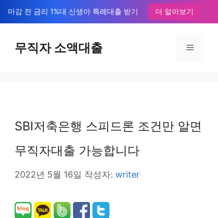
컨
마감 전 금리 1%대 신생아 특례대출 받기
더 알아보기
텐
츠
무직자 소액대출
메
로
뉴
건
너
뛰
SBI저축은행 스피드론 조건만 알면
기
무직자대출 가능합니다
2022년 5월 16일
작성자:
writer