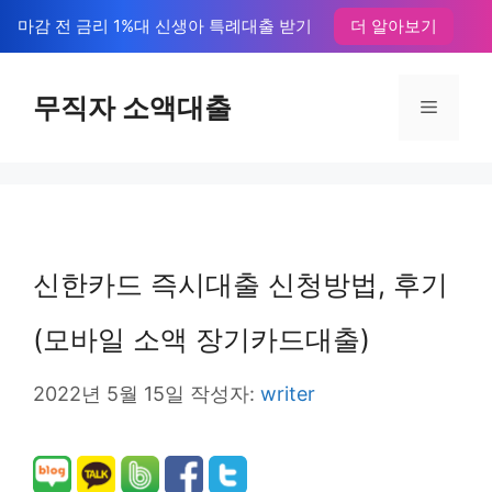
컨
마감 전 금리 1%대 신생아 특례대출 받기
더 알아보기
텐
츠
무직자 소액대출
메
로
뉴
건
너
뛰
신한카드 즉시대출 신청방법, 후기
기
(모바일 소액 장기카드대출)
2022년 5월 15일
작성자:
writer