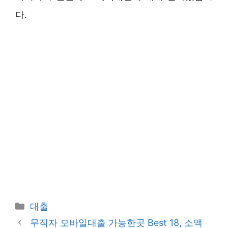
다.
카
대출
테
무직자 모바일대출 가능한곳 Best 18, 소액