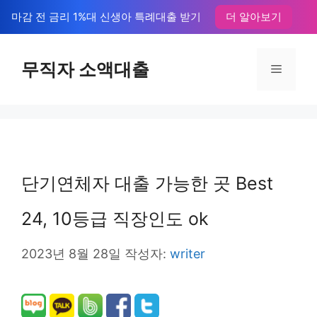
컨
마감 전 금리 1%대 신생아 특례대출 받기
더 알아보기
텐
츠
무직자 소액대출
메
로
뉴
건
너
뛰
단기연체자 대출 가능한 곳 Best
기
24, 10등급 직장인도 ok
2023년 8월 28일
작성자:
writer