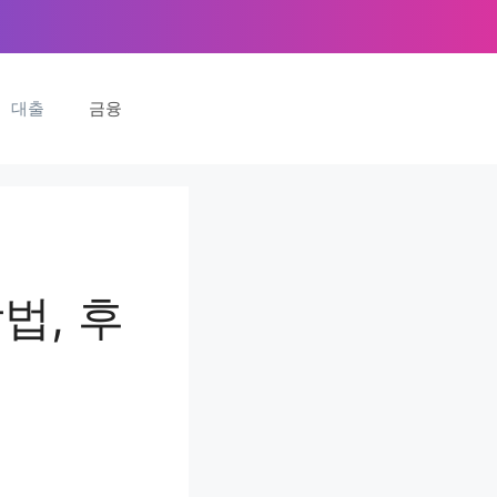
대출
금융
법, 후