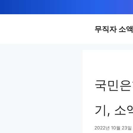
컨
텐
츠
무직자 소
로
건
너
뛰
기
국민은
기, 
2022년 10월 23일