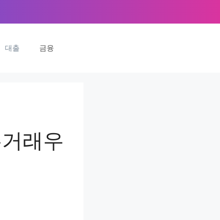
대출
금융
주거래우