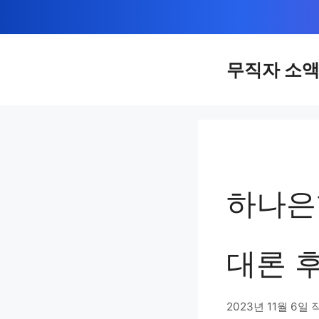
컨
텐
츠
무직자 소
로
건
너
뛰
기
하나은
대론 후
2023년 11월 6일