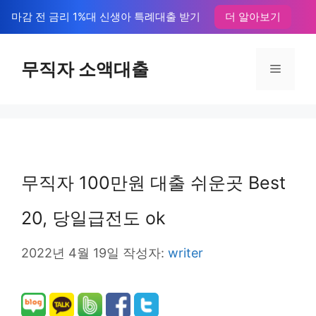
컨
마감 전 금리 1%대 신생아 특례대출 받기
더 알아보기
텐
츠
무직자 소액대출
메
로
뉴
건
너
뛰
무직자 100만원 대출 쉬운곳 Best
기
20, 당일급전도 ok
2022년 4월 19일
작성자:
writer