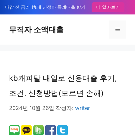
컨
마감 전 금리 1%대 신생아 특례대출 받기
더 알아보기
텐
츠
무직자 소액대출
메
로
뉴
건
너
뛰
kb캐피탈 내일로 신용대출 후기,
기
조건, 신청방법(모르면 손해)
2024년 10월 26일
작성자:
writer