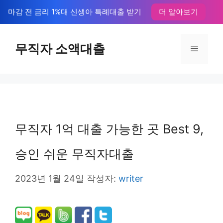
컨
마감 전 금리 1%대 신생아 특례대출 받기
더 알아보기
텐
츠
무직자 소액대출
메
로
뉴
건
너
뛰
무직자 1억 대출 가능한 곳 Best 9,
기
승인 쉬운 무직자대출
2023년 1월 24일
작성자:
writer