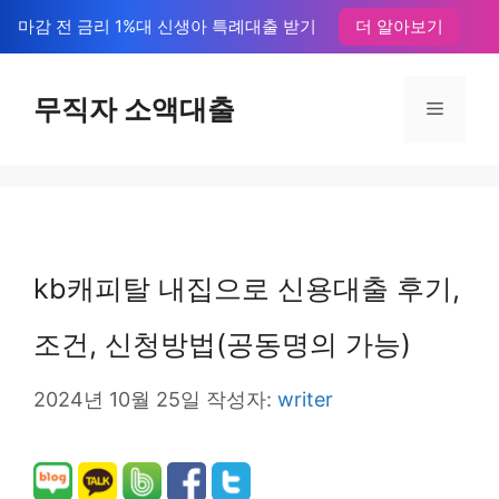
컨
마감 전 금리 1%대 신생아 특례대출 받기
더 알아보기
텐
츠
무직자 소액대출
메
로
뉴
건
너
뛰
kb캐피탈 내집으로 신용대출 후기,
기
조건, 신청방법(공동명의 가능)
2024년 10월 25일
작성자:
writer