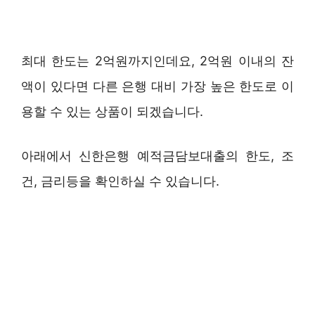
최대 한도는 2억원까지인데요, 2억원 이내의 잔
액이 있다면 다른 은행 대비 가장 높은 한도로 이
용할 수 있는 상품이 되겠습니다.
아래에서 신한은행 예적금담보대출의 한도, 조
건, 금리등을 확인하실 수 있습니다.