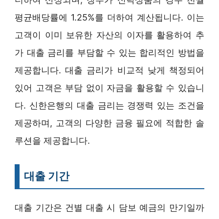
평균배당률에 1.25%를 더하여 계산됩니다. 이는
고객이 이미 보유한 자산의 이자를 활용하여 추
가 대출 금리를 부담할 수 있는 합리적인 방법을
제공합니다. 대출 금리가 비교적 낮게 책정되어
있어 고객은 부담 없이 자금을 활용할 수 있습니
다. 신한은행의 대출 금리는 경쟁력 있는 조건을
제공하며, 고객의 다양한 금융 필요에 적합한 솔
루션을 제공합니다.
대출 기간
대출 기간은 건별 대출 시 담보 예금의 만기일까