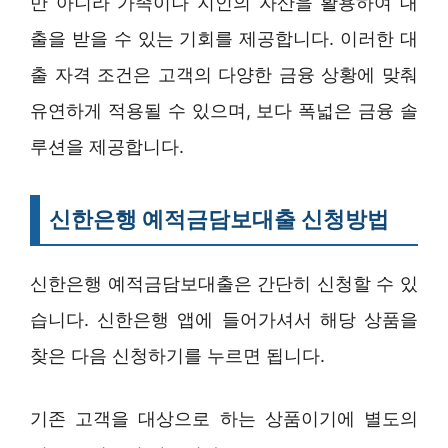
만 아니라 가족이나 지인의 자산을 활용하여 대
출을 받을 수 있는 기회를 제공합니다. 이러한 대
출 자격 조건은 고객의 다양한 금융 상황에 맞춰
유연하게 적용될 수 있으며, 보다 폭넓은 금융 솔
루션을 제공합니다.
신한은행 예적금담보대출 신청방법
신한은행 예적금담보대출은 간단히 신청할 수 있
습니다. 신한은행 앱에 들어가셔서 해당 상품을
찾은 다음 신청하기를 누르면 됩니다.
기존 고객을 대상으로 하는 상품이기에 별도의