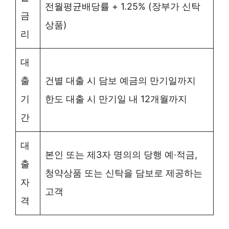
전월평균배당률 + 1.25% (장부가 신탁
금
상품)
리
대
출
건별 대출 시 담보 예금의 만기일까지
기
한도 대출 시 만기일 내 12개월까지
간
대
본인 또는 제3자 명의의 당행 예·적금,
출
청약상품 또는 신탁을 담보로 제공하는
자
고객
격