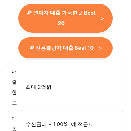
🔎 연체자 대출 가능한곳 Best
20
🔎 신용불량자 대출 Best 10
대
출
최대 2억원
한
도
대
수신금리 + 1.00% (예·적금),
출