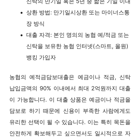
신탁의 만기일 혹은 5년 중 짧은 기일 이내
상환 방법: 만기일시상환 또는 마이너스통
장 방식
대출 자격: 본인 명의의 농협 예/적금 또는
신탁을 보유한 농협 인터넷(스마트, 올원)
뱅킹 가입자
농협의 예적금담보대출은 예금이나 적금, 신탁
납입금액의 90% 이내에서 최대 2억원까지 대출
이 가능합니다. 이 대출 상품은 예금이나 적금을
담보로 하기 때문에 신용이 부족한 사람에게도
유리한 선택이 될 수 있습니다. 이는 특히 목돈을
안전하게 확보해두고 싶으면서도 일시적으로 자