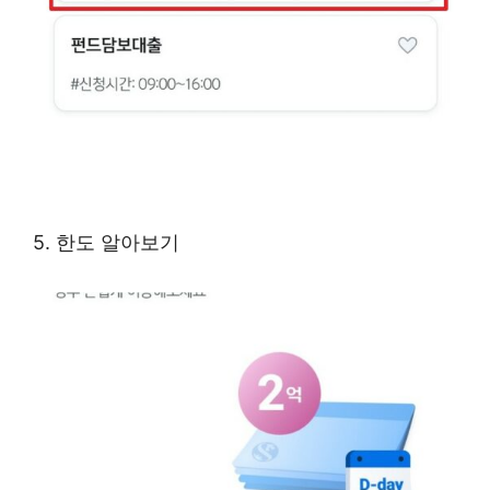
5. 한도 알아보기