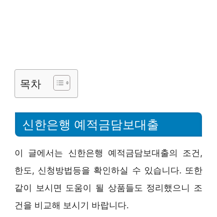
목차
신한은행 예적금담보대출
이 글에서는 신한은행 예적금담보대출의 조건,
한도, 신청방법등을 확인하실 수 있습니다. 또한
같이 보시면 도움이 될 상품들도 정리했으니 조
건을 비교해 보시기 바랍니다.