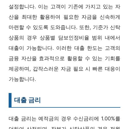
설정합니다. 이는 고객이 기존에 가지고 있는 자
산을 최대한 활용하여 필요한 자금을 신속하게
마련할 수 있도록 도와줍니다. 또한, 기준가 신탁
상품의 경우 상품별 담보인정비율 범위 내에서
대출이 가능합니다. 이러한 대출 한도는 고객의
금융 자산을 효과적으로 활용할 수 있는 기회를
제공하며, 갑작스러운 자금 필요 시 빠른 대응이
가능합니다.
대출 금리
대출 금리는 예적금의 경우 수신금리에 1.00%를
더하여 산정되며, 장부가 신탁상품의 경우 전월