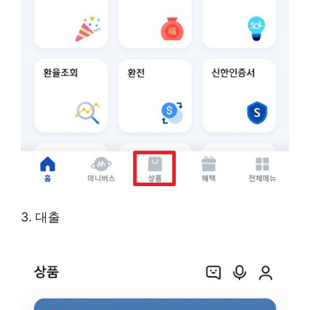
3. 대출