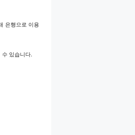
래 은행으로 이용
 수 있습니다.