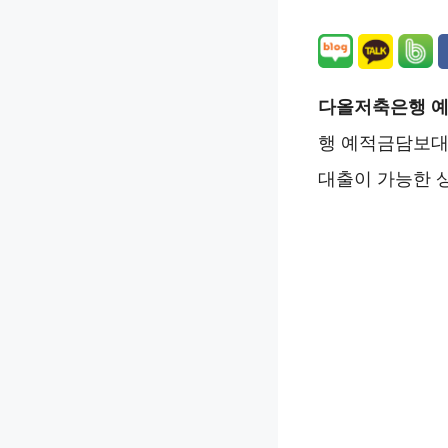
다올저축은행 
행 예적금담보대
대출이 가능한 