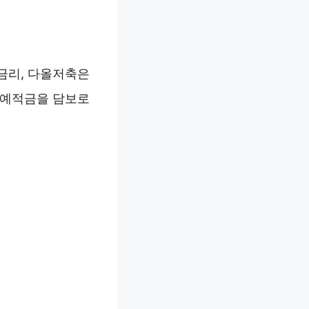
금리, 다올저축은
 예적금을 담보로