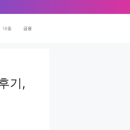
대출
금융
후기,