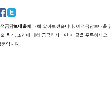
예적금담보대출
에 대해 알아보겠습니다. 예적금담보대출 
출 후기, 조건에 대해 궁금하시다면 이 글을 주목하세요.
상품입니다.