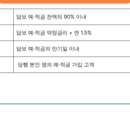
담보 예·적금 잔액의 90% 이내
담보 예·적금 약정금리 + 연 1.5%
담보 예·적금의 만기일 이내
당행 본인 명의 예·적금 가입 고객