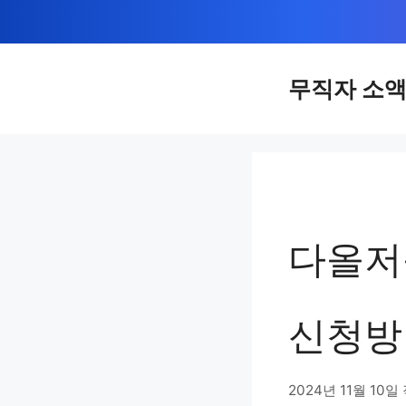
컨
텐
츠
무직자 소
로
건
너
뛰
기
다올저
신청방법
2024년 11월 10일