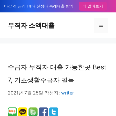
컨
마감 전 금리 1%대 신생아 특례대출 받기
더 알아보기
텐
츠
무직자 소액대출
메
로
뉴
건
너
뛰
수급자 무직자 대출 가능한곳 Best
기
7, 기초생활수급자 필독
2021년 7월 25일
작성자:
writer