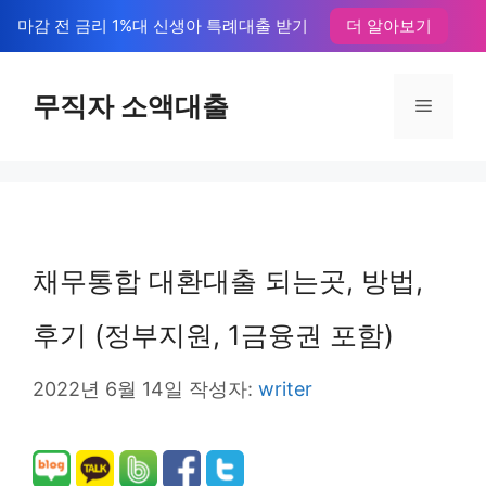
컨
마감 전 금리 1%대 신생아 특례대출 받기
더 알아보기
텐
츠
무직자 소액대출
메
로
뉴
건
너
뛰
채무통합 대환대출 되는곳, 방법,
기
후기 (정부지원, 1금융권 포함)
2022년 6월 14일
작성자:
writer