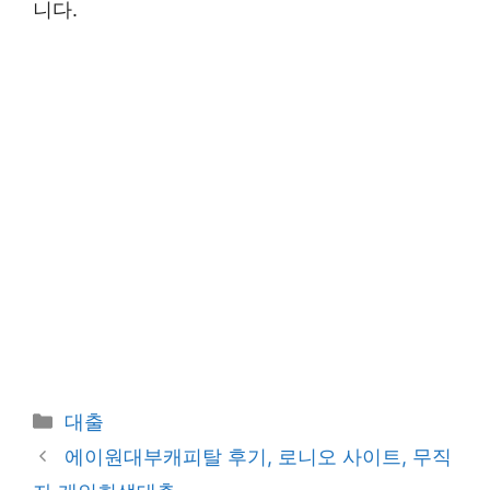
니다.
카
대출
테
에이원대부캐피탈 후기, 로니오 사이트, 무직
고