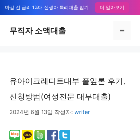
컨
마감 전 금리 1%대 신생아 특례대출 받기
더 알아보기
텐
츠
무직자 소액대출
메
로
뉴
건
너
뛰
유아이크레디트대부 풀잎론 후기,
기
신청방법(여성전문 대부대출)
2024년 6월 13일
작성자:
writer