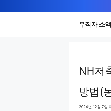
컨
텐
츠
무직자 소
로
건
너
뛰
기
NH저축
방법(
2024년 12월 7일