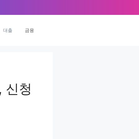
대출
금융
, 신청