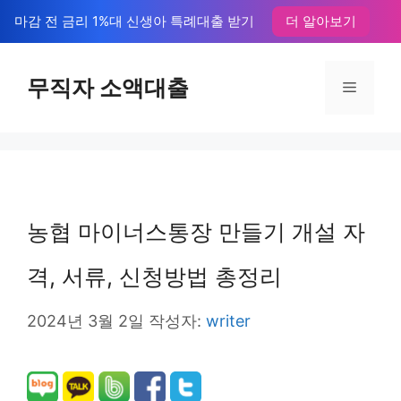
컨
마감 전 금리 1%대 신생아 특례대출 받기
더 알아보기
텐
츠
무직자 소액대출
메
로
뉴
건
너
뛰
농협 마이너스통장 만들기 개설 자
기
격, 서류, 신청방법 총정리
2024년 3월 2일
작성자:
writer