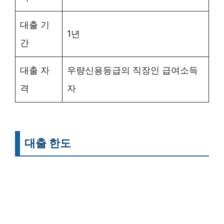
대출 기
1년
간
대출 자
우량신용등급의 직장인 급여소득
격
자
대출 한도