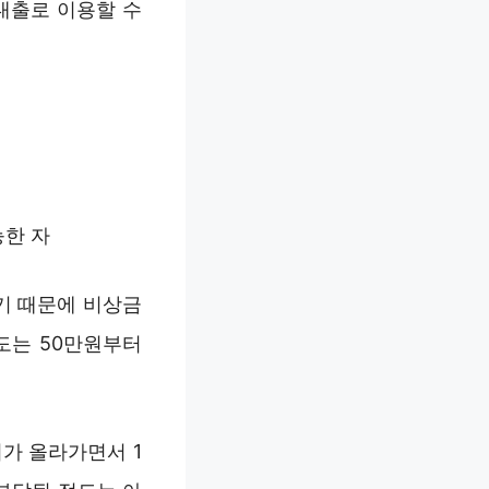
대출로 이용할 수
능한 자
기 때문에 비상금
도는 50만원부터
리가 올라가면서 1