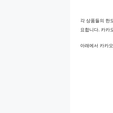
각 상품들의 한
요합니다. 카카
아래에서 카카오