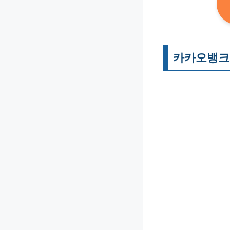
카카오뱅크