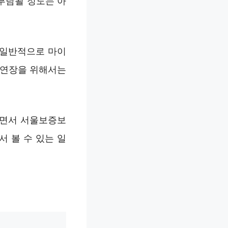
부담될 정도는 아
 일반적으로 마이
 연장을 위해서는
하면서 서울보증보
 볼 수 있는 일