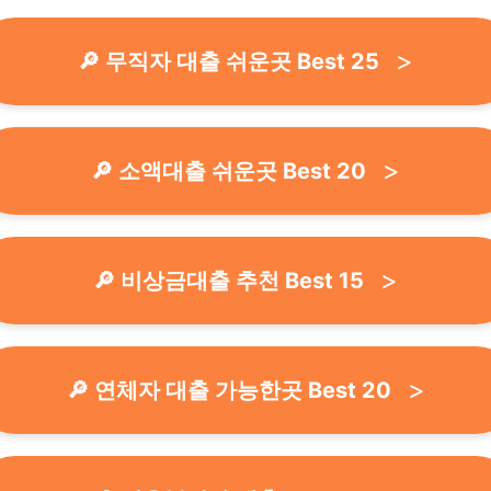
🔎 무직자 대출 쉬운곳 Best 25
🔎 소액대출 쉬운곳 Best 20
🔎 비상금대출 추천 Best 15
🔎 연체자 대출 가능한곳 Best 20