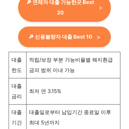
🔎 연체자 대출 가능한곳 Best
20
🔎 신용불량자 대출 Best 10
대출
적립/보장 부분 가능비율별 해지환급
한도
금의 범위 이내 가능
대출
최저 연 3.15%
금리
대출
대출일로부터 납입기간 종료일 이후
기간
최대 5년까지