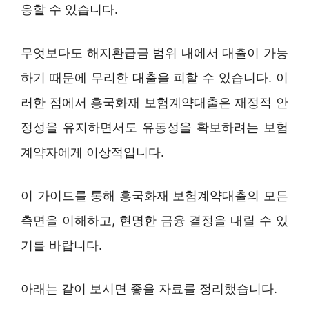
응할 수 있습니다.
무엇보다도 해지환급금 범위 내에서 대출이 가능
하기 때문에 무리한 대출을 피할 수 있습니다. 이
러한 점에서 흥국화재 보험계약대출은 재정적 안
정성을 유지하면서도 유동성을 확보하려는 보험
계약자에게 이상적입니다.
이 가이드를 통해 흥국화재 보험계약대출의 모든
측면을 이해하고, 현명한 금융 결정을 내릴 수 있
기를 바랍니다.
아래는 같이 보시면 좋을 자료를 정리했습니다.