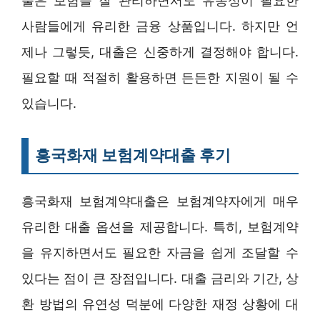
출은 보험을 잘 관리하면서도 유동성이 필요한
사람들에게 유리한 금융 상품입니다. 하지만 언
제나 그렇듯, 대출은 신중하게 결정해야 합니다.
필요할 때 적절히 활용하면 든든한 지원이 될 수
있습니다.
흥국화재 보험계약대출 후기
흥국화재 보험계약대출은 보험계약자에게 매우
유리한 대출 옵션을 제공합니다. 특히, 보험계약
을 유지하면서도 필요한 자금을 쉽게 조달할 수
있다는 점이 큰 장점입니다. 대출 금리와 기간, 상
환 방법의 유연성 덕분에 다양한 재정 상황에 대