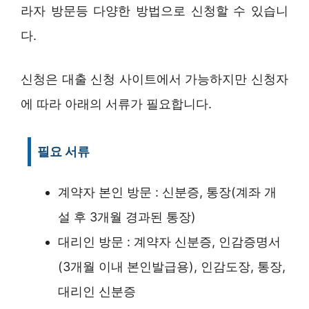
라자 방문등 다양한 방법으로 신청할 수 있습니
다.
신청은 대출 신청 사이트에서 가능하지만 신청자
에 따라 아래의 서류가 필요합니다.
필요 서류
계약자 본인 방문 : 신분증, 통장(계좌 개
설 후 3개월 경과된 통장)
대리인 방문 : 계약자 신분증, 인감증명서
(3개월 이내 본인발급용), 인감도장, 통장,
대리인 신분증