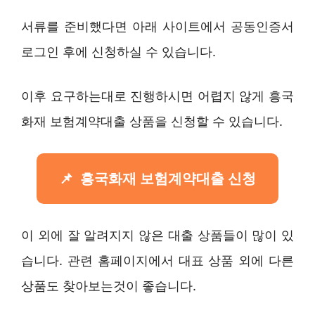
서류를 준비했다면 아래 사이트에서 공동인증서
로그인 후에 신청하실 수 있습니다.
이후 요구하는대로 진행하시면 어렵지 않게 흥국
화재 보험계약대출 상품을 신청할 수 있습니다.
흥국화재 보험계약대출 신청
이 외에 잘 알려지지 않은 대출 상품들이 많이 있
습니다. 관련 홈페이지에서 대표 상품 외에 다른
상품도 찾아보는것이 좋습니다.