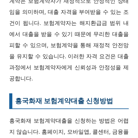
계약은 보험계약자가 재정적으로 안정적인 상태
임을 의미하며, 대출 자격을 부여받을 수 있는 조
건이 됩니다. 보험계약자는 해지환급금 범위 내
에서 대출을 받을 수 있기 때문에 무리한 대출을
피할 수 있으며, 보험계약을 통해 재정적 안전망
을 유지할 수 있습니다. 이러한 자격 요건은 대출
과정에서 보험계약자에게 신뢰성과 안정성을 제
공합니다.
흥국화재 보험계약대출 신청방법
흥국화재 보험계약대출을 신청하는 방법은 어렵
지 않습니다. 홈페이지, 모바일앱, 콜센터, 금융플