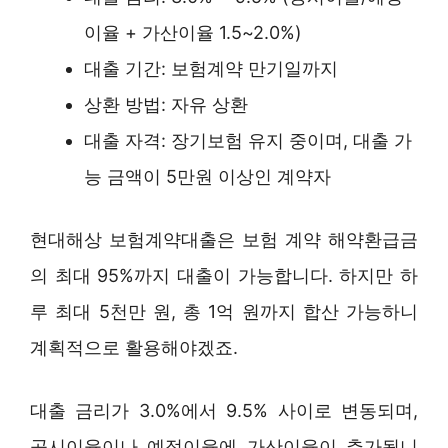
이율 + 가산이율 1.5~2.0%)
대출 기간: 보험계약 만기일까지
상환 방법: 자유 상환
대출 자격: 장기보험 유지 중이며, 대출 가
능 금액이 5만원 이상인 계약자
현대해상 보험계약대출은 보험 계약 해약환급금
의 최대 95%까지 대출이 가능합니다. 하지만 하
루 최대 5천만 원, 총 1억 원까지 합산 가능하니
계획적으로 활용해야겠죠.
대출 금리가 3.0%에서 9.5% 사이로 변동되며,
공시이율이나 예정이율에 가산이율이 추가됩니