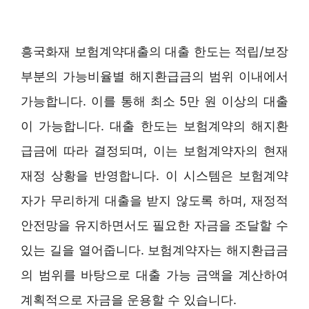
흥국화재 보험계약대출의 대출 한도는 적립/보장
부분의 가능비율별 해지환급금의 범위 이내에서
가능합니다. 이를 통해 최소 5만 원 이상의 대출
이 가능합니다. 대출 한도는 보험계약의 해지환
급금에 따라 결정되며, 이는 보험계약자의 현재
재정 상황을 반영합니다. 이 시스템은 보험계약
자가 무리하게 대출을 받지 않도록 하며, 재정적
안전망을 유지하면서도 필요한 자금을 조달할 수
있는 길을 열어줍니다. 보험계약자는 해지환급금
의 범위를 바탕으로 대출 가능 금액을 계산하여
계획적으로 자금을 운용할 수 있습니다.