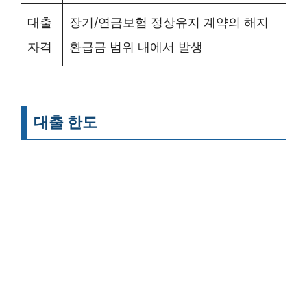
대출
장기/연금보험 정상유지 계약의 해지
자격
환급금 범위 내에서 발생
대출 한도