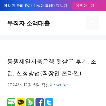
컨
마감 전 금리 1%대 신생아 특례대출 받기
더 알아보기
텐
츠
무직자 소액대출
메
로
뉴
건
너
뛰
동원제일저축은행 햇살론 후기, 조
기
건, 신청방법(직장인 온라인)
2024년 12월 5일
작성자:
writer