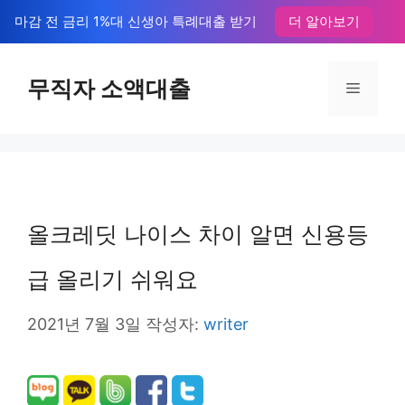
컨
마감 전 금리 1%대 신생아 특례대출 받기
더 알아보기
텐
츠
무직자 소액대출
메
로
뉴
건
너
뛰
올크레딧 나이스 차이 알면 신용등
기
급 올리기 쉬워요
2021년 7월 3일
작성자:
writer