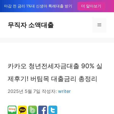
컨
마감 전 금리 1%대 신생아 특례대출 받기
더 알아보기
텐
츠
무직자 소액대출
메
로
뉴
건
너
뛰
카카오 청년전세자금대출 90% 실
기
제후기! 버팀목 대출금리 총정리
2025년 5월 7일
작성자:
writer