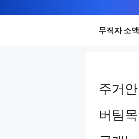
컨
텐
츠
무직자 소
로
건
너
뛰
기
주거안
버팀목