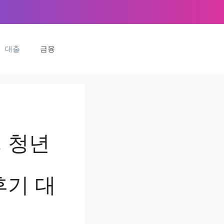
대출
금융
 청년
후기 대