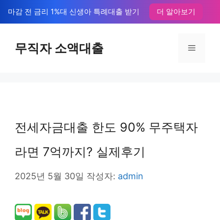
컨
마감 전 금리 1%대 신생아 특례대출 받기
더 알아보기
텐
츠
무직자 소액대출
메
로
뉴
건
너
뛰
전세자금대출 한도 90% 무주택자
기
라면 7억까지? 실제후기
2025년 5월 30일
작성자:
admin