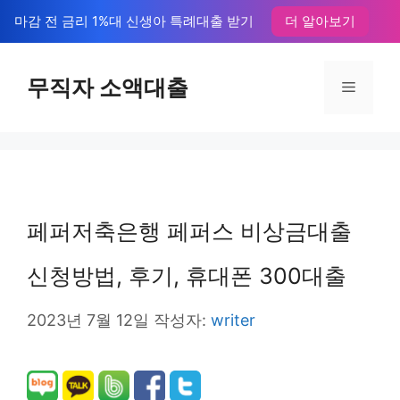
컨
마감 전 금리 1%대 신생아 특례대출 받기
더 알아보기
텐
츠
무직자 소액대출
메
로
뉴
건
너
뛰
페퍼저축은행 페퍼스 비상금대출
기
신청방법, 후기, 휴대폰 300대출
2023년 7월 12일
작성자:
writer