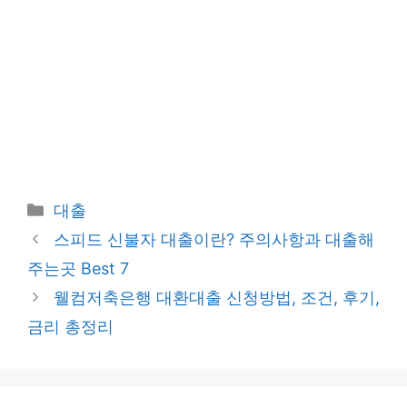
카
대출
테
스피드 신불자 대출이란? 주의사항과 대출해
고
주는곳 Best 7
리
웰컴저축은행 대환대출 신청방법, 조건, 후기,
금리 총정리