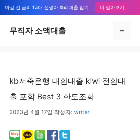
컨
마감 전 금리 1%대 신생아 특례대출 받기
더 알아보기
텐
츠
무직자 소액대출
메
로
뉴
건
너
뛰
kb저축은행 대환대출 kiwi 전환대
기
출 포함 Best 3 한도조회
2023년 4월 17일
작성자:
writer