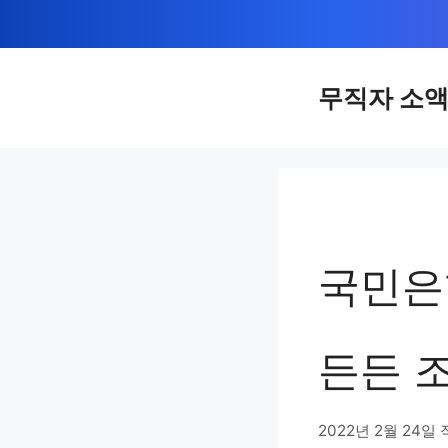
컨
텐
츠
무직자 소
로
건
너
뛰
기
국민은
든든 조
2022년 2월 24일