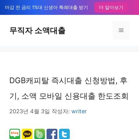
컨
마감 전 금리 1%대 신생아 특례대출 받기
더 알아보기
텐
츠
무직자 소액대출
메
로
뉴
건
너
뛰
DGB캐피탈 즉시대출 신청방법, 후
기
기, 소액 모바일 신용대출 한도조회
2023년 4월 3일
작성자:
writer