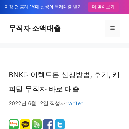
컨
마감 전 금리 1%대 신생아 특례대출 받기
더 알아보기
텐
츠
무직자 소액대출
메
로
뉴
건
너
뛰
BNK다이렉트론 신청방법, 후기, 캐
기
피탈 무직자 바로 대출
2022년 6월 12일
작성자:
writer