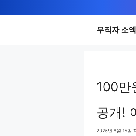
컨
텐
츠
무직자 소
로
건
너
뛰
기
100만
공개!
2025년 6월 15일