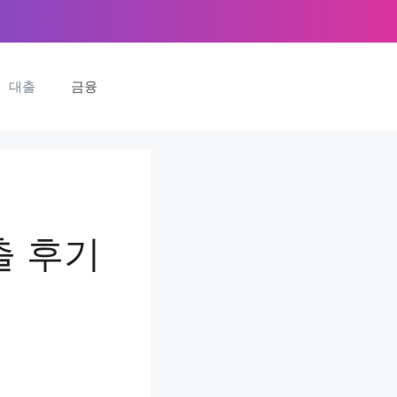
대출
금융
출 후기