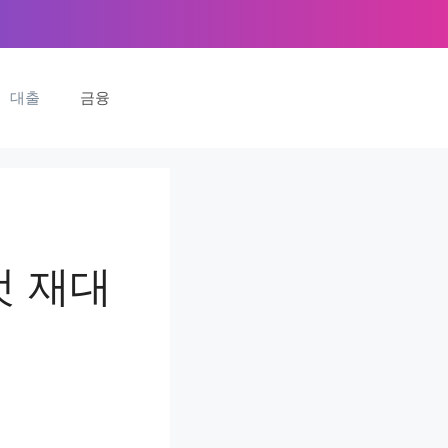
대출
금융
컷 재대