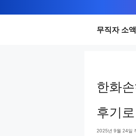
컨
텐
츠
무직자 소
로
건
너
뛰
기
한화손
후기로
2025년 9월 24일