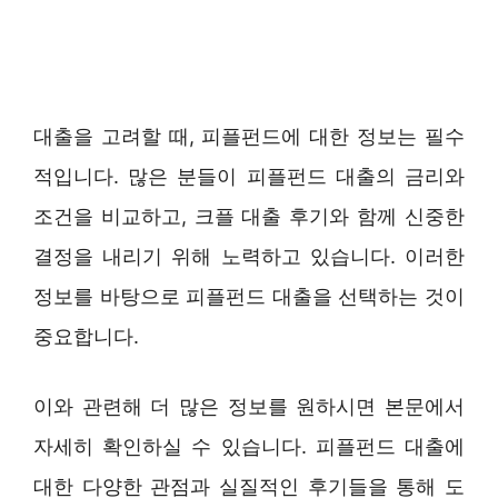
대출을 고려할 때, 피플펀드에 대한 정보는 필수
적입니다. 많은 분들이 피플펀드 대출의 금리와
조건을 비교하고, 크플 대출 후기와 함께 신중한
결정을 내리기 위해 노력하고 있습니다. 이러한
정보를 바탕으로 피플펀드 대출을 선택하는 것이
중요합니다.
이와 관련해 더 많은 정보를 원하시면 본문에서
자세히 확인하실 수 있습니다. 피플펀드 대출에
대한 다양한 관점과 실질적인 후기들을 통해 도