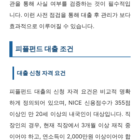
관을 통해 사실 여부를 검증하는 것이 필수적입
니다. 이런 사전 점검을 통해 대출 후 관리가 보다
효과적으로 이루어질 수 있습니다.
피플펀드 대출 조건
대출 신청 자격 요건
피플펀드 대출의 신청 자격 요건은 비교적 명확
하게 정의되어 있으며, NICE 신용점수가 355점
이상인 만 20세 이상의 내국인이 대상입니다. 직
장인의 경우, 현재 직장에서 3개월 이상 재직 중
이어야 하고, 연소득이 2,000만원 이상이어야 합