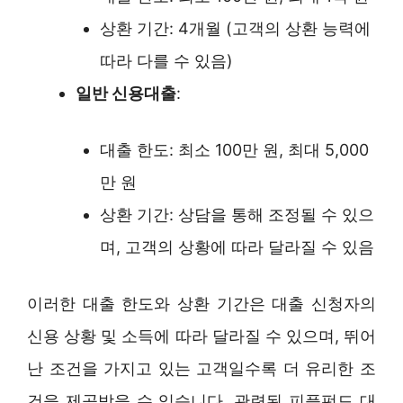
상환 기간: 4개월 (고객의 상환 능력에
따라 다를 수 있음)
일반 신용대출
:
대출 한도: 최소 100만 원, 최대 5,000
만 원
상환 기간: 상담을 통해 조정될 수 있으
며, 고객의 상황에 따라 달라질 수 있음
이러한 대출 한도와 상환 기간은 대출 신청자의
신용 상황 및 소득에 따라 달라질 수 있으며, 뛰어
난 조건을 가지고 있는 고객일수록 더 유리한 조
건을 제공받을 수 있습니다. 관련된 피플펀드 대