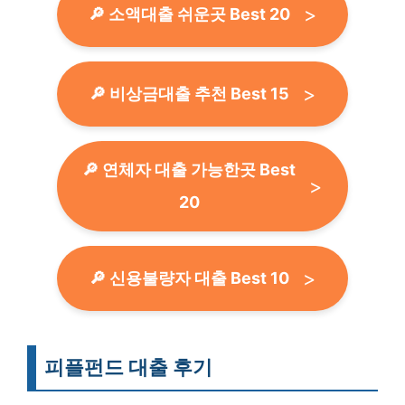
🔎 소액대출 쉬운곳 Best 20
🔎 비상금대출 추천 Best 15
🔎 연체자 대출 가능한곳 Best
20
🔎 신용불량자 대출 Best 10
피플펀드 대출 후기