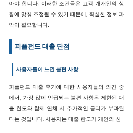
아야 합니다. 이러한 조건들은 고객 개개인의 상
황에 맞춰 조정될 수 있기 때문에, 확실한 정보 파
악이 필요합니다.
피플펀드 대출 단점
사용자들이 느낀 불편 사항
피플펀드 대출 후기에 대한 사용자들의 의견 중
에서, 가장 많이 언급되는 불편 사항은 제한된 대
출 한도와 함께 연체 시 추가적인 금리가 부과된
다는 것입니다. 사용자는 대출 한도가 개인의 신