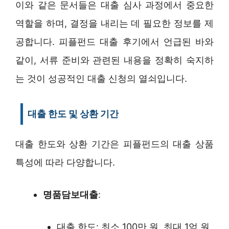
이와 같은 문서들은 대출 심사 과정에서 중요한
역할을 하며, 결정을 내리는 데 필요한 정보를 제
공합니다. 피플펀드 대출 후기에서 언급된 바와
같이, 서류 준비와 관련된 내용을 정확히 숙지하
는 것이 성공적인 대출 신청의 열쇠입니다.
대출 한도 및 상환 기간
대출 한도와 상환 기간은 피플펀드의 대출 상품
특성에 따라 다양합니다.
명품담보대출
:
대출 한도: 최소 100만 원, 최대 1억 원