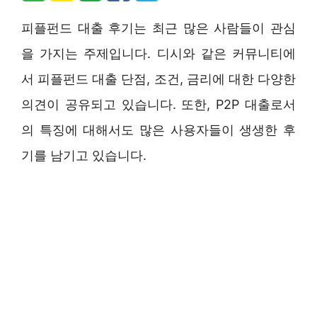
피플펀드 대출 후기는 최근 많은 사람들이 관심
을 가지는 주제입니다. 디시와 같은 커뮤니티에
서 피플펀드 대출 단점, 조건, 금리에 대한 다양한
의견이 공유되고 있습니다. 또한, P2P 대출로서
의 특징에 대해서도 많은 사용자들이 생생한 후
기를 남기고 있습니다.