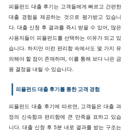
피플펀드 대출 후기는 고객들에게 빠르고 간편한
대출 경험을 제공하는 것으로 평가받고 있습니
다. 대출 신청 후 결과를 즉시 받을 수 있어, 많은
사용자들이 피플펀드를 선택하는 이유가 되고 있
습니다. 하지만 이런 편리함 속에서도 몇 가지 유
의해야 할 점이 존재하며, 이를 통해 보다 나은 금
융 결정을 내릴 수 있습니다.
피플펀드 대출 후기를 통한 고객 경험
피플펀드 대출 후기에 따르면, 고객들은 대출 과
정의 신속함과 편리함에 큰 만족을 표하고 있습
니다. 대출 신청 후 5분 내로 결과를 받는 구조는