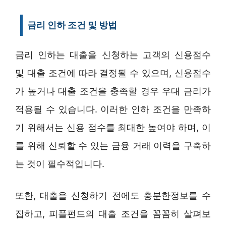
금리 인하 조건 및 방법
금리 인하는 대출을 신청하는 고객의 신용점수
및 대출 조건에 따라 결정될 수 있으며, 신용점수
가 높거나 대출 조건을 충족할 경우 우대 금리가
적용될 수 있습니다. 이러한 인하 조건을 만족하
기 위해서는 신용 점수를 최대한 높여야 하며, 이
를 위해 신뢰할 수 있는 금융 거래 이력을 구축하
는 것이 필수적입니다.
또한, 대출을 신청하기 전에도 충분한정보를 수
집하고, 피플펀드의 대출 조건을 꼼꼼히 살펴보