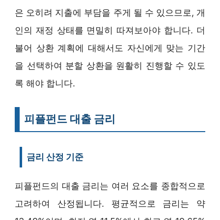
은 오히려 지출에 부담을 주게 될 수 있으므로, 개
인의 재정 상태를 면밀히 따져보아야 합니다. 더
불어 상환 계획에 대해서도 자신에게 맞는 기간
을 선택하여 분할 상환을 원활히 진행할 수 있도
록 해야 합니다.
피플펀드 대출 금리
금리 산정 기준
피플펀드의 대출 금리는 여러 요소를 종합적으로
고려하여 산정됩니다. 평균적으로 금리는 약