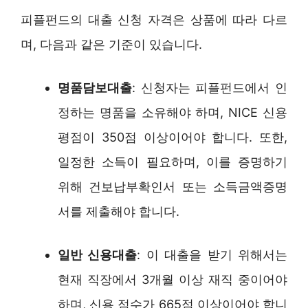
피플펀드의 대출 신청 자격은 상품에 따라 다르
며, 다음과 같은 기준이 있습니다.
명품담보대출
: 신청자는 피플펀드에서 인
정하는 명품을 소유해야 하며, NICE 신용
평점이 350점 이상이어야 합니다. 또한,
일정한 소득이 필요하며, 이를 증명하기
위해 건보납부확인서 또는 소득금액증명
서를 제출해야 합니다.
일반 신용대출
: 이 대출을 받기 위해서는
현재 직장에서 3개월 이상 재직 중이어야
하며, 신용 점수가 665점 이상이어야 합니