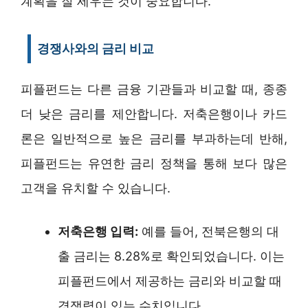
계획을 잘 세우는 것이 중요합니다.
경쟁사와의 금리 비교
피플펀드는 다른 금융 기관들과 비교할 때, 종종
더 낮은 금리를 제안합니다. 저축은행이나 카드
론은 일반적으로 높은 금리를 부과하는데 반해,
피플펀드는 유연한 금리 정책을 통해 보다 많은
고객을 유치할 수 있습니다.
저축은행 입력:
예를 들어, 전북은행의 대
출 금리는 8.28%로 확인되었습니다. 이는
피플펀드에서 제공하는 금리와 비교할 때
경쟁력이 있는 수치입니다.