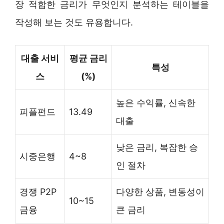
장 적합한 금리가 무엇인지 분석하는 테이블을
작성해 보는 것도 유용합니다.
대출 서비
평균 금리
특성
스
(%)
높은 수익률, 신속한
피플펀드
13.49
대출
낮은 금리, 복잡한 승
시중은행
4~8
인 절차
경쟁 P2P
다양한 상품, 변동성이
10~15
금융
큰 금리