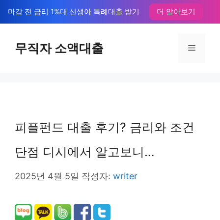
컨
마감 전 금리 1%대 신생아 특례대출 받기
더 알아보기
텐
츠
무직자 소액대출
메
로
뉴
건
너
뛰
피플펀드 대출 후기? 금리와 조건
기
단점 디시에서 알고보니…
2025년 4월 5일
작성자:
writer