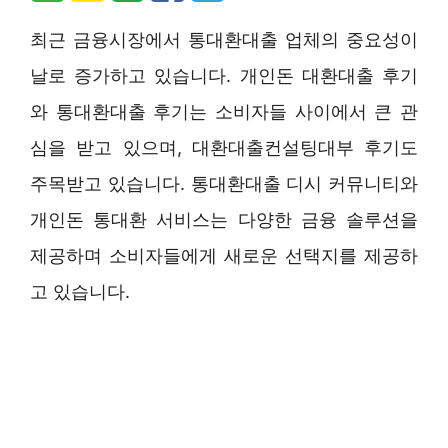
최근 금융시장에서 통대환대출 업체의 중요성이
날로 증가하고 있습니다. 개인돈 대환대출 후기
와 통대환대출 후기는 소비자들 사이에서 큰 관
심을 받고 있으며, 대환대출컨설팅대부 후기도
주목받고 있습니다. 통대환대출 디시 커뮤니티와
개인돈 통대환 서비스는 다양한 금융 솔루션을
제공하며 소비자들에게 새로운 선택지를 제공하
고 있습니다.