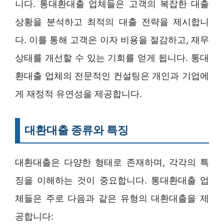
니다. 통대환대출 업체들은 고객의 복잡한 대출
상황을 분석하고 최적의 대출 전략을 제시합니
다. 이를 통해 고객은 이자 비용을 절감하고, 재무
상태를 개선할 수 있는 기회를 얻게 됩니다. 통대
환대출 업체의 전문적인 컨설팅은 개인과 기업에
게 재정적 유연성을 제공합니다.
대환대출 종류와 특징
대환대출은 다양한 형태로 존재하며, 각각의 특
징을 이해하는 것이 중요합니다. 통대환대출 업
체들은 주로 다음과 같은 유형의 대환대출을 제
공합니다: