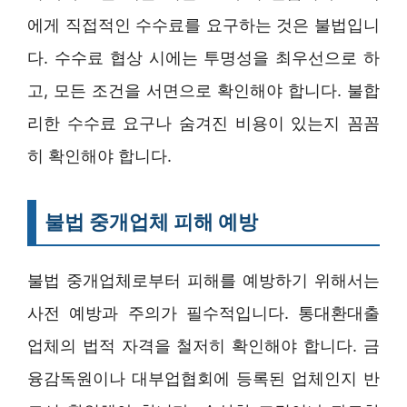
에게 직접적인 수수료를 요구하는 것은 불법입니
다. 수수료 협상 시에는 투명성을 최우선으로 하
고, 모든 조건을 서면으로 확인해야 합니다. 불합
리한 수수료 요구나 숨겨진 비용이 있는지 꼼꼼
히 확인해야 합니다.
불법 중개업체 피해 예방
불법 중개업체로부터 피해를 예방하기 위해서는
사전 예방과 주의가 필수적입니다. 통대환대출
업체의 법적 자격을 철저히 확인해야 합니다. 금
융감독원이나 대부업협회에 등록된 업체인지 반