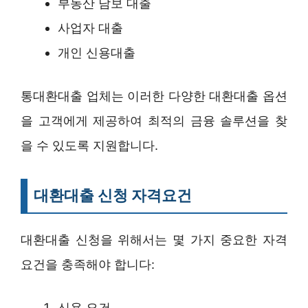
부동산 담보 대출
사업자 대출
개인 신용대출
통대환대출 업체는 이러한 다양한 대환대출 옵션
을 고객에게 제공하여 최적의 금융 솔루션을 찾
을 수 있도록 지원합니다.
대환대출 신청 자격요건
대환대출 신청을 위해서는 몇 가지 중요한 자격
요건을 충족해야 합니다:
신용 요건