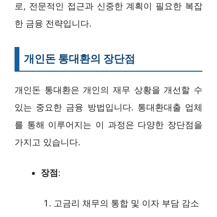
로, 전문적인 접근과 신중한 계획이 필요한 복잡
한 금융 전략입니다.
개인돈 통대환의 장단점
개인돈 통대환은 개인의 재무 상황을 개선할 수
있는 중요한 금융 방법입니다. 통대환대출 업체
를 통해 이루어지는 이 과정은 다양한 장단점을
가지고 있습니다.
장점
:
고금리 채무의 통합 및 이자 부담 감소