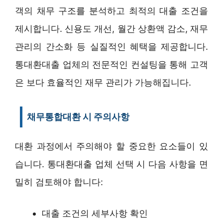
객의 채무 구조를 분석하고 최적의 대출 조건을
제시합니다. 신용도 개선, 월간 상환액 감소, 재무
관리의 간소화 등 실질적인 혜택을 제공합니다.
통대환대출 업체의 전문적인 컨설팅을 통해 고객
은 보다 효율적인 재무 관리가 가능해집니다.
채무통합대환 시 주의사항
대환 과정에서 주의해야 할 중요한 요소들이 있
습니다. 통대환대출 업체 선택 시 다음 사항을 면
밀히 검토해야 합니다:
대출 조건의 세부사항 확인