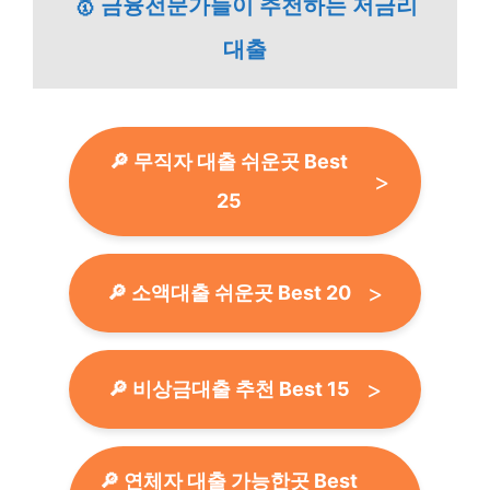
🥇 금융전문가들이 추천하는 저금리
대출
🔎 무직자 대출 쉬운곳 Best
25
🔎 소액대출 쉬운곳 Best 20
🔎 비상금대출 추천 Best 15
🔎 연체자 대출 가능한곳 Best