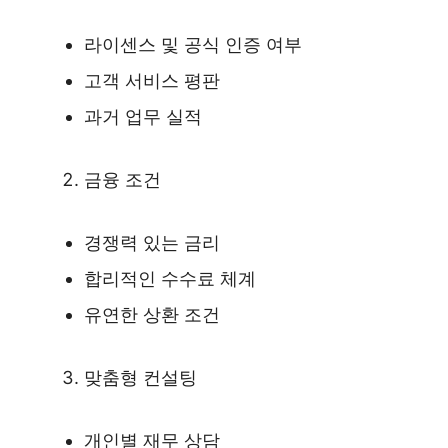
라이센스 및 공식 인증 여부
고객 서비스 평판
과거 업무 실적
금융 조건
경쟁력 있는 금리
합리적인 수수료 체계
유연한 상환 조건
맞춤형 컨설팅
개인별 재무 상담