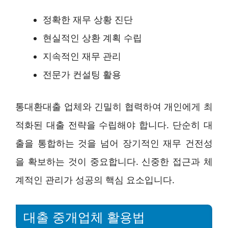
정확한 재무 상황 진단
현실적인 상환 계획 수립
지속적인 재무 관리
전문가 컨설팅 활용
통대환대출 업체와 긴밀히 협력하여 개인에게 최
적화된 대출 전략을 수립해야 합니다. 단순히 대
출을 통합하는 것을 넘어 장기적인 재무 건전성
을 확보하는 것이 중요합니다. 신중한 접근과 체
계적인 관리가 성공의 핵심 요소입니다.
대출 중개업체 활용법