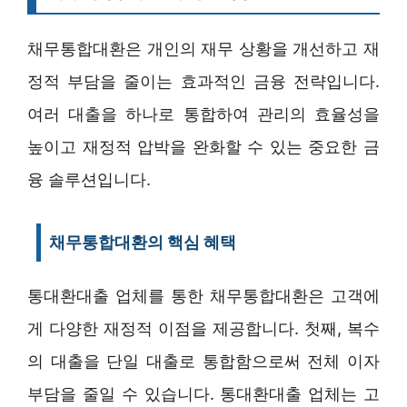
채무통합대환은 개인의 재무 상황을 개선하고 재
정적 부담을 줄이는 효과적인 금융 전략입니다.
여러 대출을 하나로 통합하여 관리의 효율성을
높이고 재정적 압박을 완화할 수 있는 중요한 금
융 솔루션입니다.
채무통합대환의 핵심 혜택
통대환대출 업체를 통한 채무통합대환은 고객에
게 다양한 재정적 이점을 제공합니다. 첫째, 복수
의 대출을 단일 대출로 통합함으로써 전체 이자
부담을 줄일 수 있습니다. 통대환대출 업체는 고