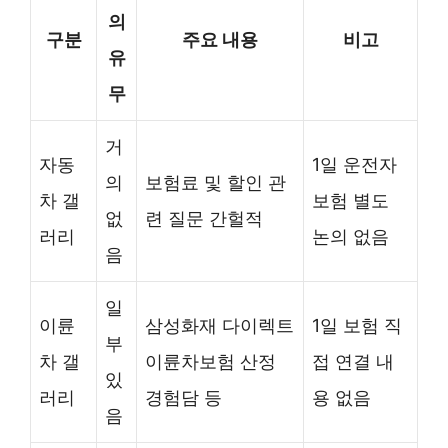
의
구분
주요 내용
비고
유
무
거
자동
1일 운전자
의
보험료 및 할인 관
차 갤
보험 별도
없
련 질문 간헐적
러리
논의 없음
음
일
이륜
삼성화재 다이렉트
1일 보험 직
부
차 갤
이륜차보험 산정
접 연결 내
있
러리
경험담 등
용 없음
음