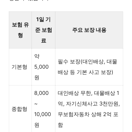
1일 기
보험 유
준 보험
주요 보장 내용
형
료
약
필수 보장(대인배상, 대물
기본형
5,000
배상 등 기본 사고 보장)
원
8,000
대인배상 무한, 대물배상 1
~
억, 자기신체사고 3천만원,
종합형
10,000
무보험자동차 상해 2억 포
원
함