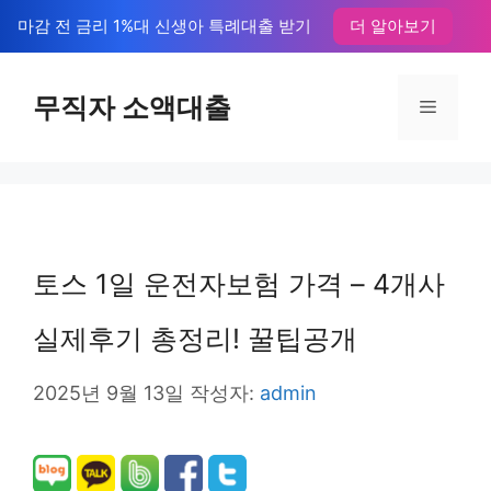
컨
마감 전 금리 1%대 신생아 특례대출 받기
더 알아보기
텐
츠
무직자 소액대출
메
로
뉴
건
너
뛰
토스 1일 운전자보험 가격 – 4개사
기
실제후기 총정리! 꿀팁공개
2025년 9월 13일
작성자:
admin