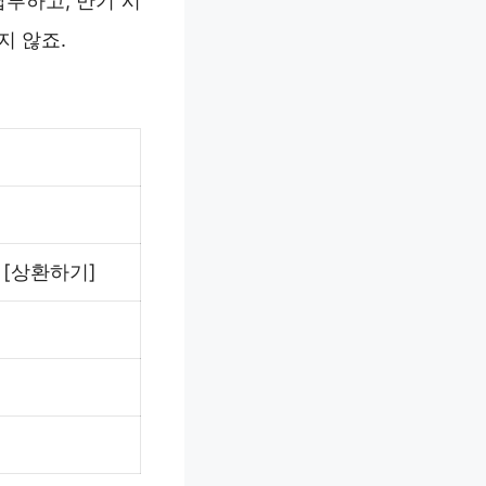
부하고, 만기 시
지 않죠.
> [상환하기]