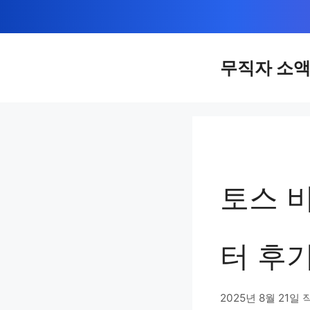
컨
텐
츠
무직자 소
로
건
너
뛰
기
토스 
터 후
2025년 8월 21일