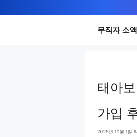
컨
텐
츠
무직자 소
로
건
너
뛰
기
태아보
가입 후
2025년 10월 1일