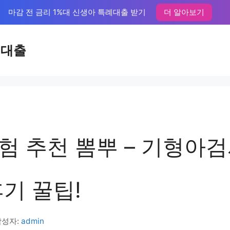
마감 전 금리 1%대 신생아 특례대출 받기
더 알아보기
액대출
험 추천 뽐뿌 – 기형아검
기 꿀팁!
작성자:
admin