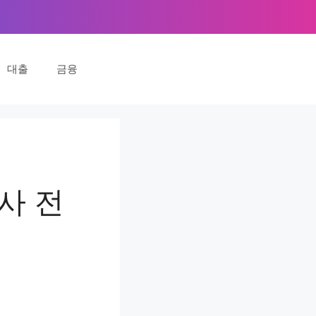
대출
금융
사 전