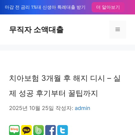
컨
마감 전 금리 1%대 신생아 특례대출 받기
더 알아보기
텐
츠
무직자 소액대출
메
로
뉴
건
너
뛰
치아보험 3개월 후 해지 디시 – 실
기
제 성공 후기부터 꿀팁까지
2025년 10월 25일
작성자:
admin