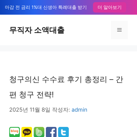
컨
마감 전 금리 1%대 신생아 특례대출 받기
더 알아보기
텐
츠
무직자 소액대출
메
로
뉴
건
너
뛰
청구의신 수수료 후기 총정리 – 간
기
편 청구 전략!
2025년 11월 8일
작성자:
admin