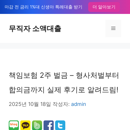
컨
마감 전 금리 1%대 신생아 특례대출 받기
더 알아보기
텐
츠
무직자 소액대출
메
로
뉴
건
너
뛰
책임보험 2주 벌금 – 형사처벌부터
기
합의금까지 실제 후기로 알려드림!
2025년 10월 18일
작성자:
admin