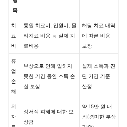
항
목
치
통원 치료비, 입원비, 물
해당 치료 내역
료
리치료 비용 등 실제 치
에 따른 비용
비
료비용
보장
휴
부상으로 인해 일하지
실제 소득과 진
업
못한 기간 동안 소득 손
단 기간 기준
손
실 보상
산정
해
위
약 15만 원 내
정서적 피해에 대한 보
자
외(경미한 부상
상금
료
기준)