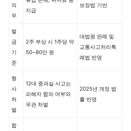
의
보장법 기반
지급
무
벌
대법원 판례 및
금
2주 부상 시 1주당 약
교통사고처리특
기
50~80만 원
례법 반영
준
형
12대 중과실 사고는
사
2025년 개정 법
피해자 합의 여부와
처
률 반영
무관 처벌
벌
합