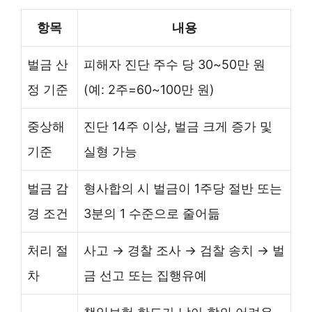
항목
내용
벌금 산
피해자 진단 주수 당 30~50만 원
정 기준
(예: 2주=60~100만 원)
중상해
진단 14주 이상, 벌금 크게 증가 및
기준
실형 가능
벌금 감
형사합의 시 벌금이 1주당 절반 또는
경 조건
3분의 1 수준으로 줄어듦
처리 절
사고 → 경찰 조사 → 검찰 송치 → 벌
차
금 선고 또는 집행유예