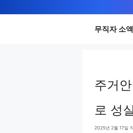
컨
텐
츠
무직자 소
로
건
너
뛰
기
주거안
로 성
2025년 2월 17일