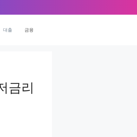
대출
금융
 저금리