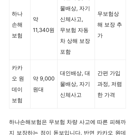
물배상, 자기
하나
무보험상
약
신체사고,
손해
해 보장 추
11,340원
무보험 자동
보험
가
차 상해 보장
포함
카카
대인배상, 대
간편 가입
오 원
약 9,000
물배상, 자기
과정, 저렴
데이
원대
신체사고
한 가격
보험
하나손해보험은 무보험 차량 사고에 따른 피해까
지 보장하는 점이 돋보입니다. 반면 카카오 원데