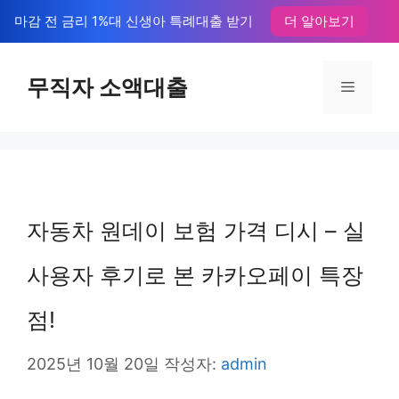
컨
마감 전 금리 1%대 신생아 특례대출 받기
더 알아보기
텐
츠
무직자 소액대출
메
로
뉴
건
너
뛰
자동차 원데이 보험 가격 디시 – 실
기
사용자 후기로 본 카카오페이 특장
점!
2025년 10월 20일
작성자:
admin