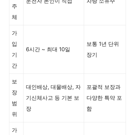
운전자 본인이 직접
차량 소유주
주
체
가
입
보통 1년 단위
6시간 ~ 최대 10일
기
장기
간
보
대인배상, 대물배상, 자
포괄적 보장과
장
기신체사고 등 기본 보
다양한 특약 포
범
장
함
위
가