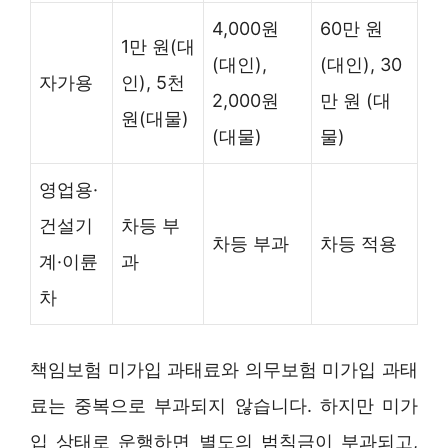
4,000원
60만 원
1만 원(대
(대인),
(대인), 30
자가용
인), 5천
2,000원
만 원 (대
원(대물)
(대물)
물)
영업용·
건설기
차등 부
차등 부과
차등 적용
계·이륜
과
차
책임보험 미가입 과태료와 의무보험 미가입 과태
료는 중복으로 부과되지 않습니다. 하지만 미가
입 상태로 운행하면 별도의 범칙금이 부과되고,