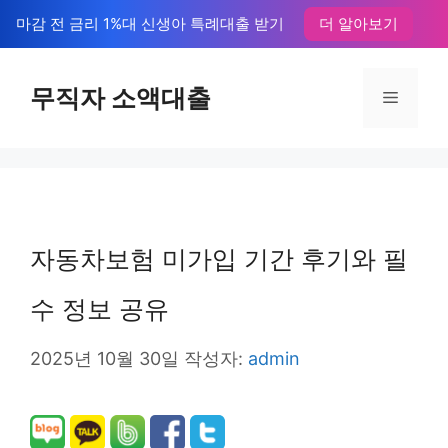
컨
마감 전 금리 1%대 신생아 특례대출 받기
더 알아보기
텐
츠
무직자 소액대출
메
로
뉴
건
너
뛰
자동차보험 미가입 기간 후기와 필
기
수 정보 공유
2025년 10월 30일
작성자:
admin