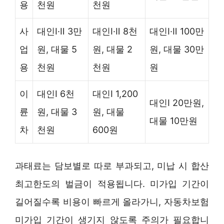
용
천원
천원
사
대인Ⅰ·Ⅱ 3만
대인Ⅰ·Ⅱ 8천
대인Ⅰ·Ⅱ 100만
업
원, 대물 5
원, 대물 2
원, 대물 30만
용
천원
천원
원
이
대인Ⅰ 6천
대인Ⅰ 1,200
대인Ⅰ 20만원,
륜
원, 대물 3
원, 대물
대물 10만원
차
천원
600원
과태료는 담보별로 따로 부과되고, 미납 시 합산
최고한도의 벌금이 적용됩니다. 미가입 기간이
길어질수록 비용이 빠르게 올라가니, 자동차보험
미가입 기간이 생기지 않도록 주의가 필요합니