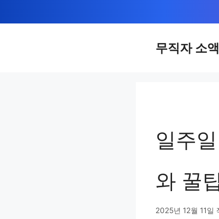
컨
텐
츠
무직자 소
로
건
너
뛰
기
일주일
와 꿀
2025년 12월 11일