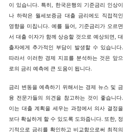
이 있습니다. 특히, 한국은행의 기준금리 인상이
나 하락은 월세보증금 대출 금리에도 직접적인
영향을 미칩니다. 예를 들어, 기준금리가 오르면
서 대출 이자가 함께 상승할 것으로 예상되면, 대
출자에게 추가적인 부담이 발생할 수 있습니다.
따라서 이러한 경제 지표를 분석하는 것은 앞으
로의 금리 예측에 큰 도움이 됩니다.
금리 변동을 예측하기 위해서는 경제 뉴스 및 금
융 전문가들의 의견을 참고하는 것이 좋습니다.
이는 대출 계획을 세우는 과정에서 의사 결정을
보다 확실하게 할 수 있도록 도와줍니다. 또한, 정
기적으로 금리를 확인하고 비교함으로써 최적의