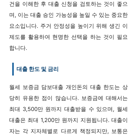
건을 이해한 후 대출 신청을 검토하는 것이 좋으
며, 이는 대출 승인 가능성을 높일 수 있는 중요한
요소입니다. 주거 안정성을 높이기 위해 생긴 이
제도를 활용하여 현명한 선택을 하는 것이 필요
합니다.
대출 한도 및 금리
월세 보증금 담보대출 개인돈의 대출 한도는 상
당히 유용한 점이 많습니다. 보증금에 대해서는
최대 3,500만 원까지 대출받을 수 있으며, 월세
대출은 최대 1,200만 원까지 지원됩니다. 대출이
자는 각 지자체별로 다르게 책정되지만, 보통은