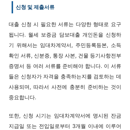
신청 및 제출서류
대출 신청 시 필요한 서류는 다양한 형태로 요구
됩니다. 월세 보증금 담보대출 개인돈을 신청하
기 위해서는 임대차계약서, 주민등록등본, 소득
확인 서류, 신분증, 통장 사본, 건물 등기사항전부
증명서 등 여러 서류를 준비해야 합니다. 이 서류
들은 신청자가 자격을 충족하는지를 검토하는 데
사용되며, 따라서 사전에 충분히 준비하는 것이
중요합니다.
또한, 신청 시기는 임대차계약서에 명시된 잔금
지급일 또는 전입일로부터 3개월 이내에 이루어