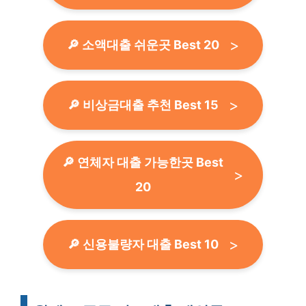
🔎 소액대출 쉬운곳 Best 20
🔎 비상금대출 추천 Best 15
🔎 연체자 대출 가능한곳 Best
20
🔎 신용불량자 대출 Best 10