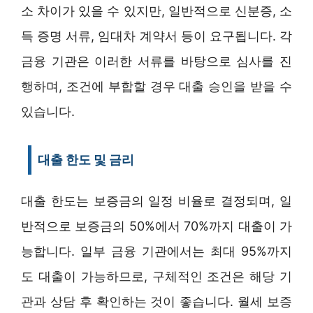
소 차이가 있을 수 있지만, 일반적으로 신분증, 소
득 증명 서류, 임대차 계약서 등이 요구됩니다. 각
금융 기관은 이러한 서류를 바탕으로 심사를 진
행하며, 조건에 부합할 경우 대출 승인을 받을 수
있습니다.
대출 한도 및 금리
대출 한도는 보증금의 일정 비율로 결정되며, 일
반적으로 보증금의 50%에서 70%까지 대출이 가
능합니다. 일부 금융 기관에서는 최대 95%까지
도 대출이 가능하므로, 구체적인 조건은 해당 기
관과 상담 후 확인하는 것이 좋습니다. 월세 보증