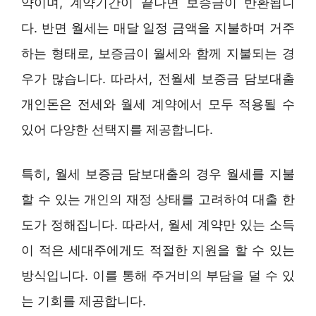
약이며, 계약기간이 끝나면 보증금이 반환됩니
다. 반면 월세는 매달 일정 금액을 지불하며 거주
하는 형태로, 보증금이 월세와 함께 지불되는 경
우가 많습니다. 따라서, 전월세 보증금 담보대출
개인돈은 전세와 월세 계약에서 모두 적용될 수
있어 다양한 선택지를 제공합니다.
특히, 월세 보증금 담보대출의 경우 월세를 지불
할 수 있는 개인의 재정 상태를 고려하여 대출 한
도가 정해집니다. 따라서, 월세 계약만 있는 소득
이 적은 세대주에게도 적절한 지원을 할 수 있는
방식입니다. 이를 통해 주거비의 부담을 덜 수 있
는 기회를 제공합니다.