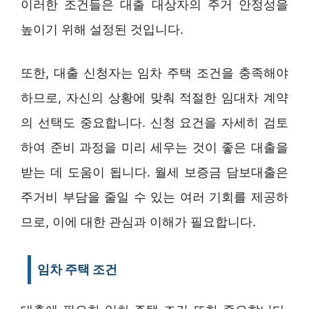
이러한 조건들은 대출 대상자의 주거 안정성을
높이기 위해 설정된 것입니다.
또한, 대출 신청자는 임차 주택 조건을 충족해야
하므로, 자신의 상황에 맞춰 적절한 임대차 계약
의 선택도 중요합니다. 신청 요건을 자세히 검토
하여 준비 과정을 미리 세우는 것이 좋은 대출을
받는 데 도움이 됩니다. 월세 보증금 담보대출은
주거비 부담을 줄일 수 있는 여러 기회를 제공하
므로, 이에 대한 관심과 이해가 필요합니다.
임차 주택 조건