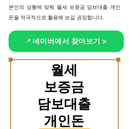
본인의 상황에 맞춰 월세 보증금 담보대출 개인
돈을 적극적으로 활용해 보길 권장합니다.
네이버에서 찾아보기
>