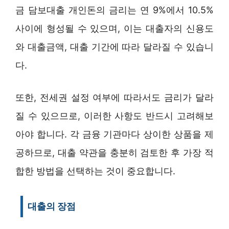
금 담보대출 개인돈의 금리는 연 9%에서 10.5%
사이에 형성될 수 있으며, 이는 대출자의 신용도
와 대출금액, 대출 기간에 따라 달라질 수 있습니
다.
또한, 전세권 설정 여부에 따라서도 금리가 달라
질 수 있으므로, 이러한 사항도 반드시 고려해보
아야 합니다. 각 금융 기관마다 상이한 상품을 제
공하므로, 대출 약관을 충분히 검토한 후 가장 적
합한 방법을 선택하는 것이 중요합니다.
대출의 장점