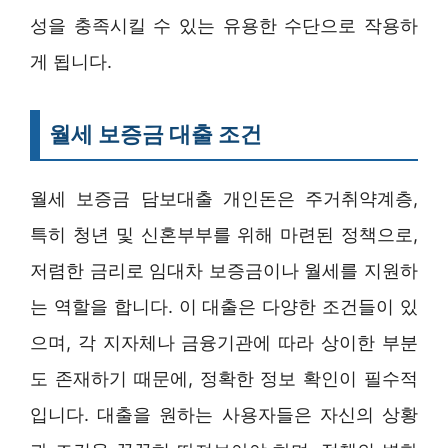
성을 충족시킬 수 있는 유용한 수단으로 작용하
게 됩니다.
월세 보증금 대출 조건
월세 보증금 담보대출 개인돈은 주거취약계층,
특히 청년 및 신혼부부를 위해 마련된 정책으로,
저렴한 금리로 임대차 보증금이나 월세를 지원하
는 역할을 합니다. 이 대출은 다양한 조건들이 있
으며, 각 지자체나 금융기관에 따라 상이한 부분
도 존재하기 때문에, 정확한 정보 확인이 필수적
입니다. 대출을 원하는 사용자들은 자신의 상황