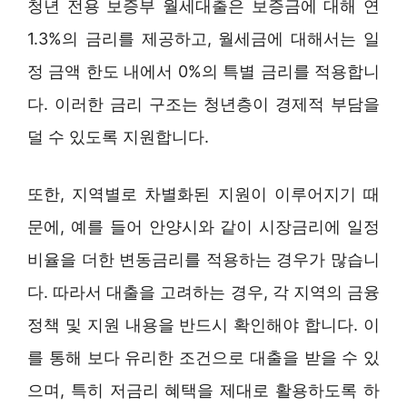
청년 전용 보증부 월세대출은 보증금에 대해 연
1.3%의 금리를 제공하고, 월세금에 대해서는 일
정 금액 한도 내에서 0%의 특별 금리를 적용합니
다. 이러한 금리 구조는 청년층이 경제적 부담을
덜 수 있도록 지원합니다.
또한, 지역별로 차별화된 지원이 이루어지기 때
문에, 예를 들어 안양시와 같이 시장금리에 일정
비율을 더한 변동금리를 적용하는 경우가 많습니
다. 따라서 대출을 고려하는 경우, 각 지역의 금융
정책 및 지원 내용을 반드시 확인해야 합니다. 이
를 통해 보다 유리한 조건으로 대출을 받을 수 있
으며, 특히 저금리 혜택을 제대로 활용하도록 하